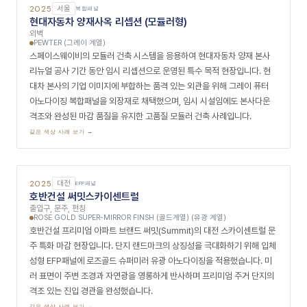
2025
서울
복합패널
포제스 한강 문주
출입구 포인트
SUBTLE LIGHT BRONZE (브라운 계열)
종킴스튜디오에 의한 자재 스펙 선정으로 완성된 광장동 프리미엄 아파트
브랜드 '포제스 한강' 문주 마감 현장입니다. 단지의 첫인상을 좌우하는 문
주 하부 핵심 구간에 서틀 라이트 브론즈 아노다이징 복합패널을 포인트 적
용하여, 한강 조망 하이엔드 주거 브랜드의 고급스럽고 자연 친화적인 진입
경관을 완성했습니다.
같은 색상 사례 보기 →
2025
경기
복합패널
하남 근린생활시설 (PXG R&D CENTER)
외벽
ANOZINC I (그레이 계열)
아라건축이 설계한 하남 소재 글로벌 프리미엄 골프 브랜드 PXG R&D 센
터 파사드 현장입니다. 최고급 골프 장비 브랜드의 정밀하고 중후한 이미지
를 구현하기 위해 아노다이징 공법으로 징크(Zinc) 특유의 차갑고 정제된
그레이 톤을 재현한 아노징크(Anozinc I) 복합패널을 적용했습니다. 프리
미엄 스포츠 브랜드 연구소에 걸맞은 하이테크하고 기술 집약적인 파사드
를 완성했습니다.