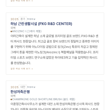
트 아노다이징 복합패널로 전면 리뉴얼했으며, 깔끔하고 모던한 메탈 마면
이 플랫폼 기업의 새로운 오프라인 공간 이미지를 구축합니다.
같은 색상 사례 보기 →
2025
서울
복합패널
올리브영 돈암중앙점
간판, 기둥
NL-GREY (그레이 계열)
헬스·뷰티 리테일 브랜드 올리브영(CJ Olive Young) 돈암중앙점 파사드
현장입니다. 브랜드 매뉴얼 가이드에 준하여 알루믹스가 자체 개발한 주문
색상 NL-그레이 아노다이징 복합패널을 정밀 제작·적용했습니다. 균일하
고 깔끔한 그레이 메탈 마면이 뷰티 리테일 브랜드의 현대적이고 신뢰감 있
는 가로변 파사드를 완성합니다.
같은 색상 사례 보기 →
2025
서울
복합패널
지젤라이프그라피
외벽, 원형 아치
MEDIUM ANTIQUE COPPER SHORTLINE BRUSH (카퍼 계열)