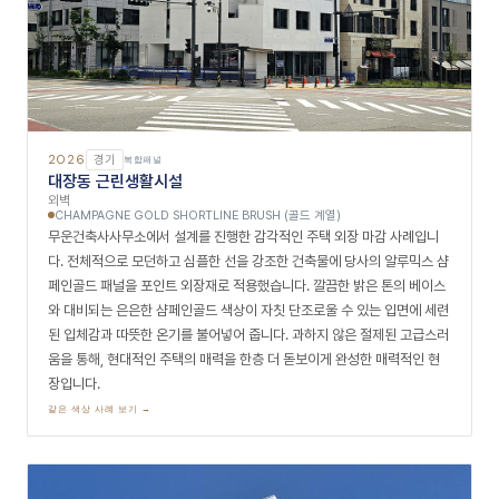
2026
경기
복합패널
대장동 근린생활시설
외벽
CHAMPAGNE GOLD SHORTLINE BRUSH (골드 계열)
무운건축사사무소에서 설계를 진행한 감각적인 주택 외장 마감 사례입니
다. 전체적으로 모던하고 심플한 선을 강조한 건축물에 당사의 알루믹스 샴
페인골드 패널을 포인트 외장재로 적용했습니다. 깔끔한 밝은 톤의 베이스
와 대비되는 은은한 샴페인골드 색상이 자칫 단조로울 수 있는 입면에 세련
된 입체감과 따뜻한 온기를 불어넣어 줍니다. 과하지 않은 절제된 고급스러
움을 통해, 현대적인 주택의 매력을 한층 더 돋보이게 완성한 매력적인 현
장입니다.
같은 색상 사례 보기 →