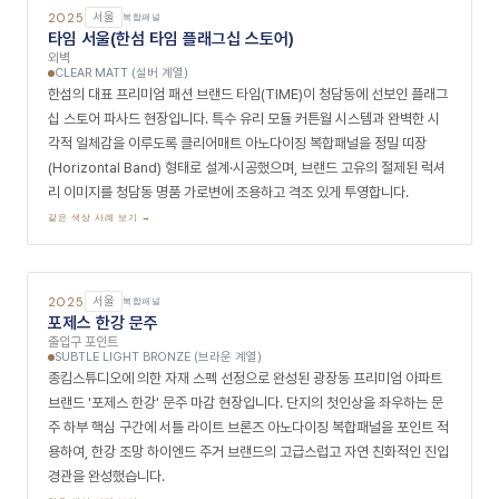
2025
경기
복합패널
양평 개인 주택
외벽
CLEAR MATT (실버 계열)
쓰담디자인이 설계한 경기도 양평 소재 전원형 단독주택 외장 마감 현장입
니다. 자연환경과 어우러지는 미니멀한 주택 외관을 목표로 클리어매트 아
노다이징 복합패널을 외부 마감재로 채택했습니다. 왜곡 없는 완벽한 평활
도와 내후성 높은 아노다이징 마감이 자연 속 주거 공간에 장기간 품격 있
는 모던 메탈릭 외관을 유지시킵니다.
같은 색상 사례 보기 →
2025
대구
복합패널
엔카 전시장 (대구)
외벽
CLEAR MATT (실버 계열)
태그디자인이 설계·시공한 국내 최대 중고차 플랫폼 엔카(Encar) 대구 차
량 촬영·전시 공간 리뉴얼 현장입니다. 디지털 자동차 거래 플랫폼의 신뢰
감과 현대적 이미지를 파사드에 구현하기 위해 기존 노후 건물을 클리어매