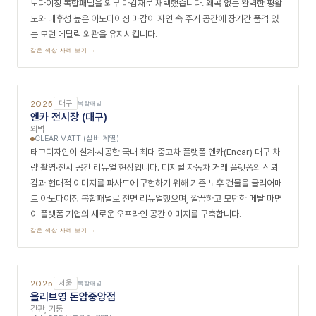
2025
대구
복합패널
들안예술마을 큰집
외벽
CLEAR MATT (실버 계열)
서로아키텍츠가 설계를 담당한 대구 들안예술마을 커뮤니티 거점 건물 리
모델링 파사드 현장입니다. 예술인 마을의 중심 공간으로서 개방적이고 현
대적인 외관으로 재탄생하기 위해 클리어매트 아노다이징 복합패널을 외장
재로 적용했습니다. 차분하고 모던한 실버 메탈 마면이 예술 공간의 심미성
을 지지하면서 주변 마을 경관에 자연스럽게 동화됩니다.
같은 색상 사례 보기 →
2025
서울
복합패널