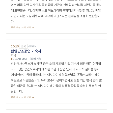
아이앤디자인건축이 설계한 지젤라이프그라피 상업 공간 파사드 현장입니
다. 전통적인 조적 질감 위에 아치형 건축 언어를 결합한 디자인에 어울리
는 미디엄 안틱 카퍼 아노다이징 복합패널을 파사드 포인트 구간에 매칭했
습니다. 역사적 소재와 현대적 금속 질감이 어우러지며 고급스럽고 이국적
인 상업 공간 외관의 완성도를 높였습니다.
같은 색상 사례 보기 →
2025
서울
복합패널
타임 서울(한섬 타임 플래그십 스토어)
외벽
CLEAR MATT (실버 계열)
한섬의 대표 프리미엄 패션 브랜드 타임(TIME)이 청담동에 선보인 플래그
십 스토어 파사드 현장입니다. 특수 유리 모듈 커튼월 시스템과 완벽한 시
각적 일체감을 이루도록 클리어매트 아노다이징 복합패널을 정밀 띠장
(Horizontal Band) 형태로 설계·시공했으며, 브랜드 고유의 절제된 럭셔
리 이미지를 청담동 명품 가로변에 조용하고 격조 있게 투영합니다.
같은 색상 사례 보기 →