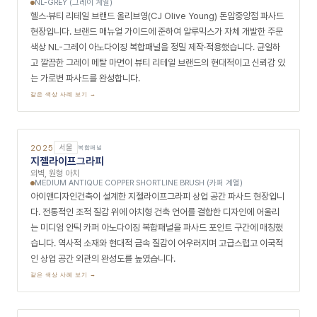
무신사 메가스토어
외벽
BLACK MATT LONGLINE BRUSH (블랙 계열)
디엠피건축이 설계를 총괄한 성수동 무신사 메가스토어 대형 파사드 현장
입니다. 국내 최대 패션 플랫폼의 메인 오프라인 거점에 걸맞은 강렬한 존
재감을 위해, 블랙 매트 롱라인 브러시 아노다이징 복합패널을 주 마감재로
도입하고 일부 구간은 클리어매트 실버 패널로 명암 대비를 형성했습니다.
압도적인 스케일의 다크 메탈 파사드가 성수동 가로에서 브랜드의 강렬한
존재감을 선언합니다.
같은 색상 사례 보기 →
2025
서울
복합패널
무신사 스탠다드 홍대 리뉴얼
외벽
PEWTER (그레이 계열)
무신사 스탠다드의 발원지인 홍대 1호점을 전면 리뉴얼한 특별한 파사드
현장입니다. 브랜드의 성장과 진화를 외관에 가시화하기 위해 기존의 실버
클리어매트 컨셉에서 탈피하여 도시적이고 성숙한 무광 그레이 퓨터 아노
다이징 복합패널로 전체 파사드를 재단장했으며, 홍대 특유의 문화적 감수
성과 공명하는 세련되고 진화한 브랜드 얼굴을 완성했습니다.
같은 색상 사례 보기 →