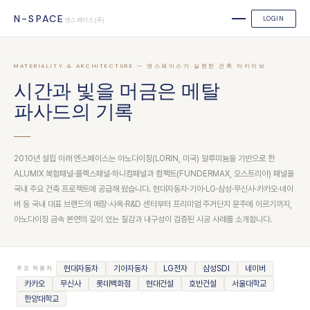
N-SPACE
LOGIN
엔스페이스(주)
MATERIALITY & ARCHITECTURE — 엔스페이스가 실현한 건축 아카이브
시간과 빛을 머금은 메탈
파사드의 기록
2010년 설립 이래 엔스페이스는 아노다이징(LORIN, 미국) 알루미늄을 기반으로 한
ALUMIX 복합패널·플렉스패널·하니컴패널과 컴팩트(FUNDERMAX, 오스트리아) 패널을
국내 주요 건축 프로젝트에 공급해 왔습니다. 현대자동차·기아·LG·삼성·무신사·카카오·네이
버 등 국내 대표 브랜드의 매장·사옥·R&D 센터부터 프리미엄 주거단지 문주에 이르기까지,
아노다이징 금속 본연의 깊이 있는 질감과 내구성이 검증된 시공 사례를 소개합니다.
현대자동차
기아자동차
LG전자
삼성SDI
네이버
주요 적용처
카카오
무신사
롯데백화점
현대건설
호반건설
서울대학교
한양대학교