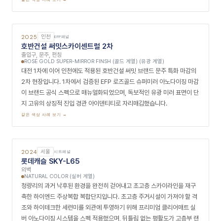
같은 색상 사례 보기 →
2025
대전
복합패널
한성저축은행
외벽
CHAMPAGNE GOLD SHORTLINE BRUSH (골드 계열)
이훈정건축사사무소가 설계한 대전 소재 한성저축은행 신사옥 파사드 현장
입니다. 커튼월 유리와 아노다이징 패널이 수직으로 반복·교차되는 스트라
이프 리듬 입면 디자인을 통해 금융 기관의 신뢰감과 현대적 세련미를 동시
에 표현했습니다. 샴페인 골드 아노다이징 복합패널의 은은한 황금빛 메탈
마면이 대전 도심에서 사옥 고유의 고급스러운 존재감을 조용히 발산합니
다.
같은 색상 사례 보기 →
2025
충북
복합패널
한일단조공업 기숙사
외벽
CLEAR MATT (실버 계열)
센건축사사무소가 설계한 충북 소재 제조업 기업 기숙사 외관 마감 현장입