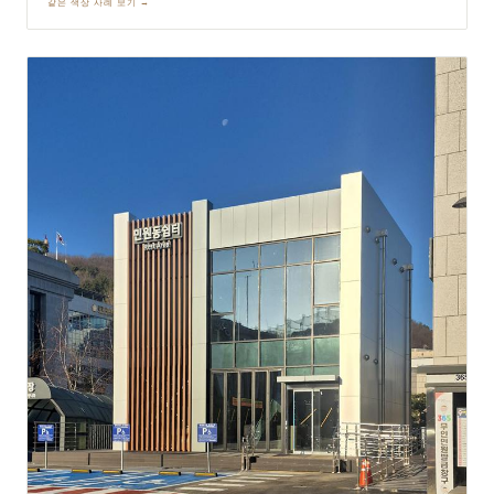
2025
서울
복합패널
LG마포빌딩
기둥, 천장
PEWTER (그레이 계열)
디엠피건축과 민설계가 협업 진행한 LG마포빌딩 외부 마감 현장입니다.
기업 사옥 빌딩의 위상에 맞는 격조 있는 외관을 위해 외부 기둥 및 주출입
구 천장 전반에 그레이 퓨터 아노다이징 복합패널을 적용했습니다. 은은하
게 빛을 흡수하는 무광 그레이 메탈 질감이 오피스 빌딩 파사드에 중후하면
서도 현대적인 품격을 부여합니다.
같은 색상 사례 보기 →
2025
서울
복합패널
고덕비즈밸리 그린스토어
외벽
CLEAR MATT (실버 계열)
내외종합건축사사무소가 설계한 고덕 비즈밸리 업무지구 내 기업 사옥 파