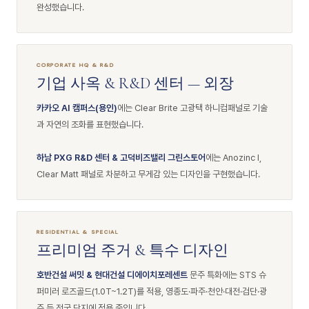
완성했습니다.
CORPORATE HQ & R&D
기업 사옥 & R&D 센터 — 외장
카카오 AI 캠퍼스(용인)
에는 Clear Brite 고광택 하니컴패널로 기술
과 자연의 조화를 표현했습니다.
하남 PXG R&D 센터 & 고덕비즈밸리 그린스토어
에는 Anozinc I,
Clear Matt 패널로 차분하고 무게감 있는 디자인을 구현했습니다.
RESIDENTIAL & SPECIAL
프리미엄 주거 & 특수 디자인
호반건설 써밋 & 현대건설 디에이치포레센트
문주 특화에는 STS 슈
퍼미러 로즈골드(1.0T~1.2T)를 적용, 영종도·파주·천안·대전·검단·광
주 등 전국 단지에 적용 중입니다.