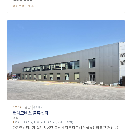
2026
충북
복합패널
청주 가경 아이파크 6단지
아파트 외벽
MEDIUM ANTIQUE COPPER SHORTLINE BRUSH (카퍼 계열),
CHAMPAGNE GOLD SHORTLINE BRUSH(골드 계열)
청주 가경 아이파크 5단지'에 이어 6단지 외벽 특화 마감에도 당사의 아노
다이징 패널이 연속 채택되었습니다. 청주의 '직지' 금속활자 획을 모티프
로 한 리드미컬한 바(Bar) 레이아웃 설계의 맥락을 이으면서, 이번 현장에
는 기존 미디엄 안티크 카퍼(MEDIUM ANTIQUE COPPER)에 샴페인
골드(CHAMPAGNE GOLD) 색상을 새롭게 추가했습니다. 두 가지 프리
미엄 메탈 컬러의 조화가 상부 경관조명과 입체적으로 연동되어, 주야간 모
두 한층 더 압도적이고 격조 높은 명품 단지의 외관을 완성합니다.
같은 색상 사례 보기 →
2026
서울
복합패널
한국 제약바이오협회
캐노피
PEWTER (그레이 계열)