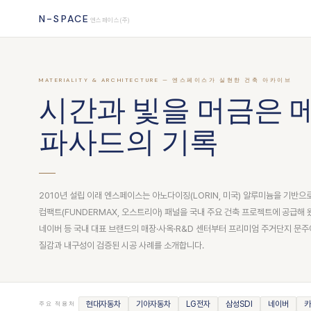
N-SPACE
엔스페이스(주)
MATERIALITY & ARCHITECTURE — 엔스페이스가 실현한 건축 아카이브
시간과 빛을 머금은 
파사드의 기록
2010년 설립 이래 엔스페이스는 아노다이징(LORIN, 미국) 알루미늄을 기반으
컴팩트(FUNDERMAX, 오스트리아) 패널을 국내 주요 건축 프로젝트에 공급해 
네이버 등 국내 대표 브랜드의 매장·사옥·R&D 센터부터 프리미엄 주거단지 문주
질감과 내구성이 검증된 시공 사례를 소개합니다.
현대자동차
기아자동차
LG전자
삼성SDI
네이버
카
주요 적용처