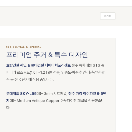
초기화
RESIDENTIAL & SPECIAL
프리미엄 주거 & 특수 디자인
호반건설 써밋 & 현대건설 디에이치포레센트
문주 특화에는 STS 슈
퍼미러 로즈골드(1.0T~1.2T)를 적용, 영종도·파주·천안·대전·검단·광
주 등 전국 단지에 적용 중입니다.
롯데캐슬 SKY-L65
에는 3mm 시트패널,
청주 가경 아이파크 5·6단
지
에는 Medium Antique Copper 아노다이징 패널을 적용했습니
다.