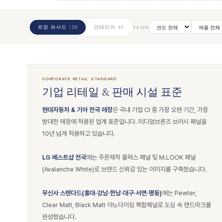
외장 파사드
인테리어
126
46
FILTER
CORPORATE RETAIL STANDARD
기업 리테일 & 판매 시설 표준
현대자동차 & 기아 전국 매장
은 국내 기업 CI 중 가장 오랜 기간, 가장
방대한 매장에 적용된 업계 표준입니다. 미디엄브론즈 브러시 패널을
10년 넘게 적용하고 있습니다.
LG 베스트샵 전국
에는 주문제작 플럭스 패널 및 M.LOOK 패널
(Avalanche White)로 브랜드 신뢰감 있는 이미지를 구축했습니다.
무신사 스탠다드(홍대·강남·한남·대구·서면·명동)
에는 Pewter,
Clear Matt, Black Matt 아노다이징 복합패널로 도심 속 랜드마크를
완성했습니다.