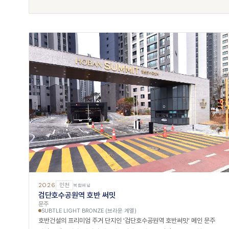
2026
인천
복합패널
검단호수공원역 호반 써밋
문주
SUBTLE LIGHT BRONZE (브라운 계열)
호반건설의 프리미엄 주거 단지인 '검단호수공원역 호반써밋' 메인 문주