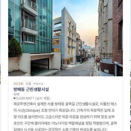
2026
서울
복합패널
방배동 근린생활시설
외벽
CLEAR MATT (실버 계열)
제로투엔건축이 설계한 서울 방배동 골목길 근린생활시설로, 비틀린 매스
의 사선(Oblique) 조형 언어가 특징입니다. 건축가의 독창적인 입체 조
형 의도를 살리면서도 고급스러운 외장 마감을 완성하기 위해 창호 상부
포인트 구간에 클리어매트 아노다이징 복합패널을 정밀 적용했으며, 골목
길에서 시선을 사로잡는 감각적인 소형 건축의 완성도를 높입니다.