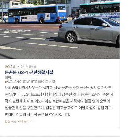
2026
서울
복합패널
둔촌동 63-1 근린생활시설
외벽
AVALANCHE WHITE (화이트 계열)
내외종합건축사사무소가 설계한 서울 둔촌동 소재 근린생활시설 파사드
현장입니다. LG베스트샵 대형 매장에 납품된 것과 동일한 스펙의 주문 제
작 아발란체 화이트 아노다이징 복합패널을 채택하여 결점 없이 순백의
깔끔한 외관을 구현했으며, 검증된 최고급 화이트 메탈 마감이 상업 가로
변에서 건물의 시각적 품격을 격상시킵니다.
같은 색상 사례 보기 →