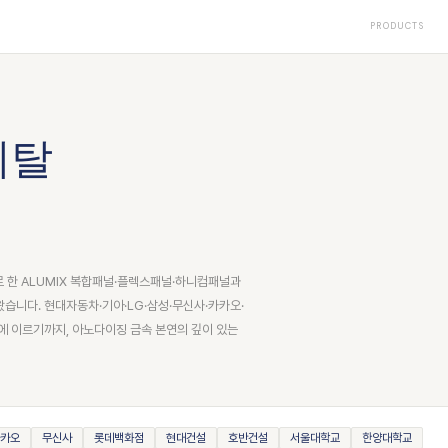
PRODUCTS
메탈
로 한 ALUMIX 복합패널·플렉스패널·하니컴패널과
왔습니다. 현대자동차·기아·LG·삼성·무신사·카카오·
에 이르기까지, 아노다이징 금속 본연의 깊이 있는
카오
무신사
롯데백화점
현대건설
호반건설
서울대학교
한양대학교