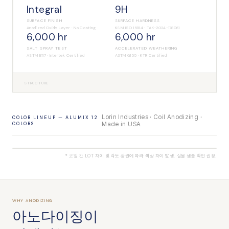
Integral
9H
SURFACE FINISH
SURFACE HARDNESS
Anodized Oxide Layer · No Coating
KS M ISO 15184 · TAK-2024-178061
6,000 hr
6,000 hr
SALT SPRAY TEST
ACCELERATED WEATHERING
ASTM B117 · Intertek Certified
ASTM G155 · KTR Certified
STRUCTURE
Lorin Industries · Coil Anodizing ·
COLOR LINEUP — ALUMIX 12
COLORS
Made in USA
* 코일 간 LOT 차이 및 각도·광원에 따라 색상 차이 발생. 실물 샘플 확인 권장.
WHY ANODIZING
아노다이징이