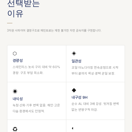
선택받는
이유
3차원 사파이어 결정구조로 페인트로는 재현 불가한 자연 금속미를 구현합니다.
⬡
◈
경량성
일관성
스테인리스·놋쇠·구리 대비 약 60%
코일 아노다이징 연속공정으로 시작
경량. 구조 부담 최소화.
부터 끝까지 색상·광택 균일 보장.
◆
◉
내구성 9H
내식성
순수 AL 대비 3배 강성. 벗겨짐·변색
녹청·산화·기후 변색 없음. 해안·고온
없는 반영구적 마감.
다습 환경에서도 안정적.
◐
♻