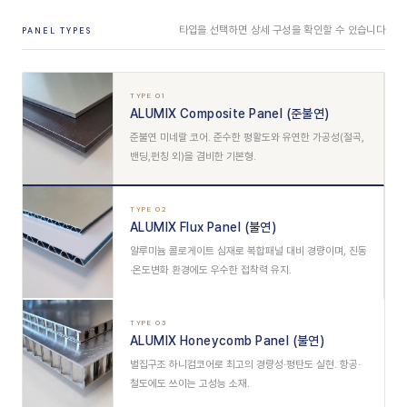
타입을 선택하면 상세 구성을 확인할 수 있습니다
PANEL TYPES
TYPE 01
ALUMIX Composite Panel (준불연)
준불연 미네랄 코어. 준수한 평활도와 유연한 가공성(절곡,
밴딩,펀칭 외)을 겸비한 기본형.
TYPE 02
ALUMIX Flux Panel (불연)
알루미늄 콜로게이트 심재로 복합패널 대비 경량이며, 진동
·온도변화 환경에도 우수한 접착력 유지.
TYPE 03
ALUMIX Honeycomb Panel (불연)
벌집구조 하니컴코어로 최고의 경량성·평탄도 실현. 항공·
철도에도 쓰이는 고성능 소재.