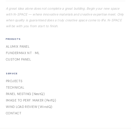
A great idea alone does not complete a great building. Begin your new space
with N-SPACE — where innovative materials and creative expertise meet. Only
when quality is guaranteed does a truly creative space come to life. N-SPACE
will be with you from start to finish.
PRODUCTS
ALUMIX PANEL
FUNDERMAX NT · ML
CUSTOM PANEL
SERVICE
PROJECTS
TECHNICAL
PANEL NESTING (NestQ)
IMAGE TO PERF. MAKER (PerfQ)
WIND LOAD REVIEW (WindQ)
CONTACT