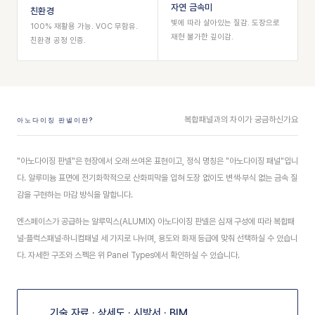
자연 금속미
친환경
빛에 따라 살아있는 질감. 도장으로
100% 재활용 가능. VOC 무함유.
재현 불가한 깊이감.
친환경 공정 인증.
복합패널과의 차이가 궁금하신가요
아노다이징 판넬이란?
"아노다이징 판넬"은 현장에서 오래 쓰여온 표현이고, 정식 명칭은 "아노다이징 패널"입니
다. 알루미늄 표면에 전기화학적으로 산화피막을 입혀 도장 없이도 변색·부식 없는 금속 질
감을 구현하는 마감 방식을 말합니다.
엔스페이스가 공급하는 알루믹스(ALUMIX) 아노다이징 판넬은 심재 구성에 따라 복합패
널·플럭스패널·하니컴패널 세 가지로 나뉘며, 용도와 화재 등급에 맞춰 선택하실 수 있습니
다. 자세한 구조와 스펙은 위 Panel Types에서 확인하실 수 있습니다.
기술 자료 · 상세도 · 시방서 · BIM